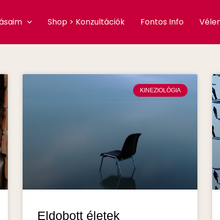
tásaim
Shop > Konzultációk
Fontos Info
Véle
KINEZIOLÓGIA
Eldobott életek