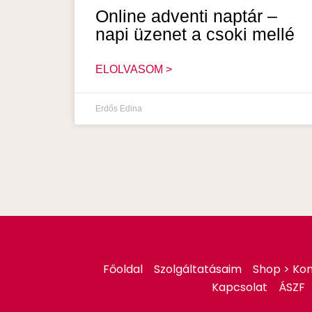
Online adventi naptár –
napi üzenet a csoki mellé
ELOLVASOM >
Erdős Edina
Főoldal
Szolgáltatásaim
Shop > Kon
Kapcsolat
ÁSZF