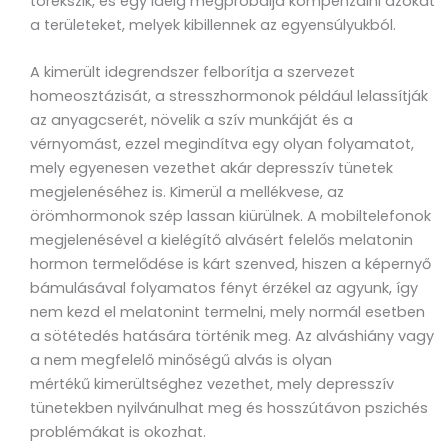
törekszik, és egy ideig megpróbálja kompenzálni azokat
a területeket, melyek kibillennek az egyensúlyukból.
A kimerült idegrendszer felborítja a szervezet
homeosztázisát, a stresszhormonok például lelassítják
az anyagcserét, növelik a szív munkáját és a
vérnyomást, ezzel megindítva egy olyan folyamatot,
mely egyenesen vezethet akár depresszív tünetek
megjelenéséhez is. Kimerül a mellékvese, az
örömhormonok szép lassan kiürülnek. A mobiltelefonok
megjelenésével a kielégítő alvásért felelős melatonin
hormon termelődése is kárt szenved, hiszen a képernyő
bámulásával folyamatos fényt érzékel az agyunk, így
nem kezd el melatonint termelni, mely normál esetben
a sötétedés hatására történik meg. Az alváshiány vagy
a nem megfelelő minőségű alvás is olyan
mértékű kimerültséghez vezethet, mely depresszív
tünetekben nyilvánulhat meg és hosszútávon pszichés
problémákat is okozhat.