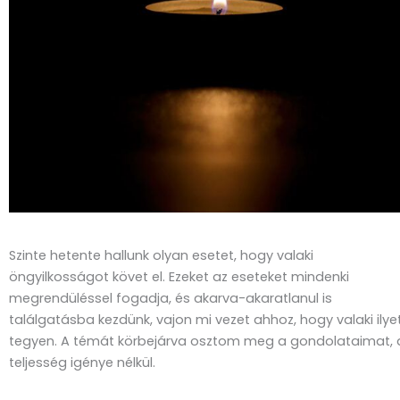
Szinte hetente hallunk olyan esetet, hogy valaki
öngyilkosságot követ el. Ezeket az eseteket mindenki
megrendüléssel fogadja, és akarva-akaratlanul is
találgatásba kezdünk, vajon mi vezet ahhoz, hogy valaki ilye
tegyen. A témát körbejárva osztom meg a gondolataimat, 
teljesség igénye nélkül.