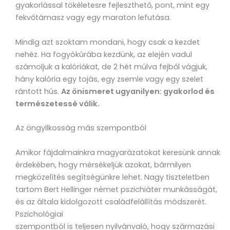
gyakorlással tökéletesre fejleszthető, pont, mint egy
fekvőtámasz vagy egy maraton lefutása.
Mindig azt szoktam mondani, hogy csak a kezdet
nehéz. Ha fogyókúrába kezdünk, az elején vadul
számoljuk a kalóriákat, de 2 hét múlva fejből vágjuk,
hány kalória egy tojás, egy zsemle vagy egy szelet
rántott hús.
Az önismeret ugyanilyen: gyakorlod és
természetessé válik.
Az öngyilkosság más szempontból
Amikor fájdalmainkra magyarázatokat keresünk annak
érdekében, hogy mérsékeljük azokat, bármilyen
megközelítés segítségünkre lehet. Nagy tiszteletben
tartom Bert Hellinger német pszichiáter munkásságát,
és az általa kidolgozott családfelállítás módszerét.
Pszichológiai
szempontból is teljesen nyilvánvaló, hogy származási