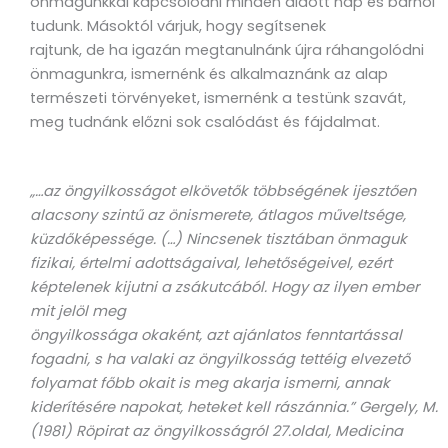
önmagunkkal kapcsolódni minden áldott nap és bárhol
tudunk. Másoktól várjuk, hogy segítsenek
rajtunk, de ha igazán megtanulnánk újra ráhangolódni
önmagunkra, ismernénk és alkalmaznánk az alap
természeti törvényeket, ismernénk a testünk szavát,
meg tudnánk előzni sok csalódást és fájdalmat.
„…az öngyilkosságot elkövetők többségének ijesztően
alacsony szintű az önismerete, átlagos műveltsége,
küzdőképessége. (…) Nincsenek tisztában önmaguk
fizikai, értelmi adottságaival, lehetőségeivel, ezért
képtelenek kijutni a zsákutcából. Hogy az ilyen ember
mit jelöl meg
öngyilkossága okaként, azt ajánlatos fenntartással
fogadni, s ha valaki az öngyilkosság tettéig elvezető
folyamat főbb okait is meg akarja ismerni, annak
kiderítésére napokat, heteket kell rászánnia.” Gergely, M.
(1981) Röpirat az öngyilkosságról 27.oldal, Medicina