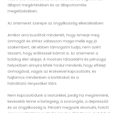
állapot megértésében és az állapotromlás
megelőzésében.
Az önismeret szerepe az öngyilkosság elkerülésében
Amikor arra buzdítok mindenkit, hogy ismerje meg
önmagát és ehhez válasszon maga mellé egy jó
szakembert, aki ebben támogatni tudja, nem azért
teszem, hogy erőltessek bármit is. Az önismeret a
boldog élet alapja. A mostani társadalmi és pénzügyi
helyzetben annyira kifelé fordul mindenki, hogy elfelejt
önmagával, vagyis az érzéseivel kapcsolódni, és
hajlamos mindenben a korlátokat és a
hátráltató tényezőket látni.
Nem kapcsolódunk a testünkkel, pedig ha megtennénk,
kevesebb lenne a betegség, a szorongás, a depresszió
és az öngyilkosság is. Pénzért megyünk elvonulni, holott