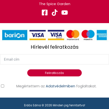
The Spice Garden
Hírlevél feliratkozás
Feliratkozás
Megértettem az
Adatvédelmiben
foglaltakat.
Erdős Edina © 2026 Minden jog fenntartva!