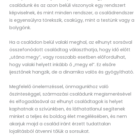
családunk és az azon belüli viszonyok egy rendszert
képviselnek, és mint minden rendszer, a családrendszer
is egyensúlyra törekszik, csakúgy, mint a testünk vagy a
bolygónk.
Ha a családon belül valaki meghal, az elhunyt sorsával
összefonódott családtag választhatja, hogy idő előtt
„utána megy”, vagy rosszabb esetben előfordulhat,
hogy valaki helyett inkább ő „megy el”. Ez elsőre
ijesztőnek hangzik, de a dinamika valós és gyógyítható.
Megfelelő önelemzéssel, önmagunkhoz való
őszinteséggel, származási családunk megismerésével
és elfogadásával az elhunyt családtagok is helyet
kaphatnak a szívünkben, és láthatatlanul segítenek
minket a teljes és boldog élet megélésében, és nem
akarjuk majd a család iránt érzett tudattalan
lojalitásból átvenni tőlük a sorsukat.