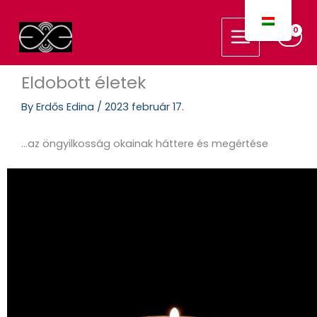
Skip
Main
to
Menu
content
Eldobott életek
By
Erdős Edina
/
2023 február 17.
…az öngyilkosság okainak háttere és megértése