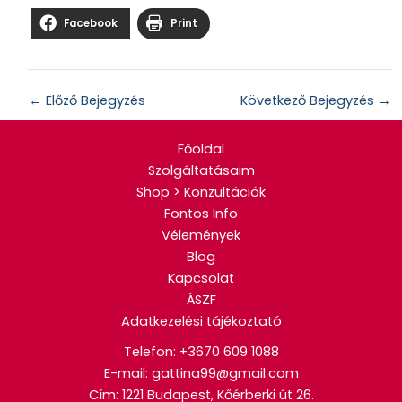
Facebook
Print
←
Előző Bejegyzés
Következő Bejegyzés
→
Főoldal
Szolgáltatásaim
Shop > Konzultációk
Fontos Info
Vélemények
Blog
Kapcsolat
ÁSZF
Adatkezelési tájékoztató
Telefon:
+3670 609 1088
E-mail: gattina99@gmail.com
Cím: 1221 Budapest, Kőérberki út 26.