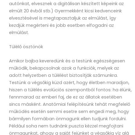
autónkat, elvesznek a digitálisan készített képeink az
elmúlt 20 évből stb.) Gyermekként kicsi kedvenceink
elvesztésével is megtapasztaljuk az elmúlást, így
kezdjük megérteni és jobb esetben elfogadni az
elmúlást.
Túlélő ösztönök
Amikor bajba keveredünk és a testünk egészségesen
működik, bekapcsolnak azok a funkciók, melyek az
adott helyzetben a túlélést biztosítják számunkra.
Testünk a végsőkig küzd azért, hogy életben maradjon,
hiszen a túlélés evolúciós szempontból fontos: ha élünk,
fennmarad az emberi faj, de ez az állatok esetében
sincs másként. Anatómiai felépítésünk tehát megfelelő
működés esetén semmi esetre sem engedi meg, hogy
bármilyen formában önmagunk ellen tudjunk fordulni.
Például soha nem tudnánk puszta kézzel megfojtani
önmagunkat, ahogy a saját fejünket a végsőkig víz alá