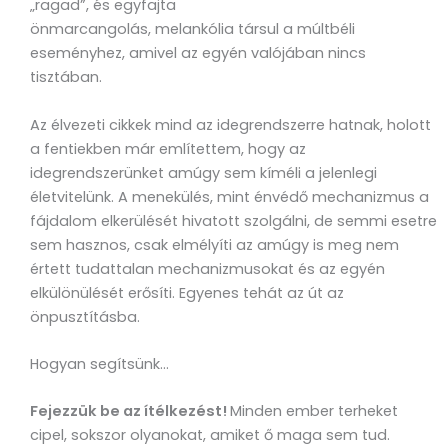
„ragad”, és egyfajta
önmarcangolás, melankólia társul a múltbéli
eseményhez, amivel az egyén valójában nincs
tisztában.
Az élvezeti cikkek mind az idegrendszerre hatnak, holott
a fentiekben már említettem, hogy az
idegrendszerünket amúgy sem kíméli a jelenlegi
életvitelünk. A menekülés, mint énvédő mechanizmus a
fájdalom elkerülését hivatott szolgálni, de semmi esetre
sem hasznos, csak elmélyíti az amúgy is meg nem
értett tudattalan mechanizmusokat és az egyén
elkülönülését erősíti. Egyenes tehát az út az
önpusztításba.
Hogyan segítsünk…
Fejezzük be az ítélkezést!
Minden ember terheket
cipel, sokszor olyanokat, amiket ő maga sem tud.