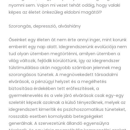
nyomni sem. Vajon mi vezet tehát odáig, hogy valaki
képes az életet önkezűleg eldobni magától?
Szorongás, depresszió, alváshiány
Őseinket egy életen át nem érte annyi inger, mint korunk
emberét egy nap alatt. Idegrendszerünk evolúciója nem
tud olyan ütemben megtörténni, amilyen ütemben a
világ változik, fejlődik körülöttünk, így az idegrendszer
túlstimulálása okán nagyobb számban jelennek meg
szorongásos tünetek. A megnövekedett társadalmi
elvárások, a pénzügyi helyzet és a megélhetés
biztosítása érdekében tett erőfeszítések, a
gyermeknevelés és a vele járó elvárások csak egy-egy
szeletét képezik azoknak a külső tényezőknek, melyek az
idegrendszert kimerítik és pszichoszomatikus tüneteket,
rosszabb esetben komolyabb betegségeket
generálnak. A szervezetünk állandó egyensúlyra