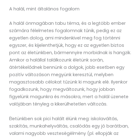
A halál, mint általános fogalom
A halál önmagában tabu téma, és a legtöbb ember
számára félelmetes fogalomnak tűnik, pedig ez az
egyetlen dolog, ami mindenkivel meg fog történni
egyszer, és kijelenthetjük, hogy ez az egyetlen biztos
pont az életünkben, bármennyire morbidnak is hangzik.
Amikor a halállal találkozunk életünk során,
átértékelődnek bennünk a dolgok, jobb esetben egy
pozitív változáson megyünk keresztül, melyben
magasztosabb célokat tűzünk ki magunk elé. Ilyenkor
fogadkozunk, hogy megváltozunk, hogy jobban
figyelünk magunkra és másokra, mert a halál üzenete
valójában tényleg a kikerülhetetlen változás.
Életünkben sok pici halált élünk meg: iskolaváltás,
szakítás, munkahelyváltás, csalódás egy jó barátban,
valami nagyobb veszteségélmény (pl. ellopják az