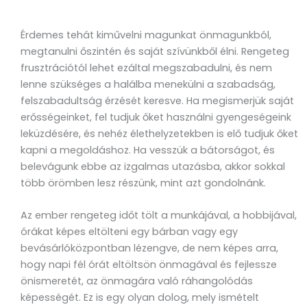
Érdemes tehát kiművelni magunkat önmagunkból,
megtanulni őszintén és saját szívünkből élni. Rengeteg
frusztrációtól lehet ezáltal megszabadulni, és nem
lenne szükséges a halálba menekülni a szabadság,
felszabadultság érzését keresve. Ha megismerjük saját
erősségeinket, fel tudjuk őket használni gyengeségeink
leküzdésére, és nehéz élethelyzetekben is elő tudjuk őket
kapni a megoldáshoz. Ha vesszük a bátorságot, és
belevágunk ebbe az izgalmas utazásba, akkor sokkal
több örömben lesz részünk, mint azt gondolnánk.
Az ember rengeteg időt tölt a munkájával, a hobbijával,
órákat képes eltölteni egy bárban vagy egy
bevásárlóközpontban lézengve, de nem képes arra,
hogy napi fél órát eltöltsön önmagával és fejlessze
önismeretét, az önmagára való ráhangolódás
képességét. Ez is egy olyan dolog, mely ismételt