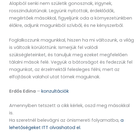
Alapból senki nem születik gonosznak, irigynek,
rosszindulatúnak. Legyünk nyitottak, érdeklődők,
megértőek másokkal, figyeljünk oda a környezetünkben
élőkre, adjunk magunkból szívből, és ne kényszerből.
Foglalkozzunk magunkkal, hiszen ha mi változunk, a világ
is változik körülöttünk. Ismerjük fel valódi
szükségleteinket, és tanuljuk meg ezeket megfelelően
tálalni mások felé. Vegyük a bátorságot és fedezzük fel
magunkat, az érzelmektől felesleges félni, mert az
elfojtások valahol utat törnek maguknak.
Erdős Edina
–
konzultációk
Amennyiben tetszett a cikk kérlek, oszd meg másokkal
is.
Ha szeretnél belevágni az önismereti folyamatba,
a
lehetőségeket ITT olvashatod el.