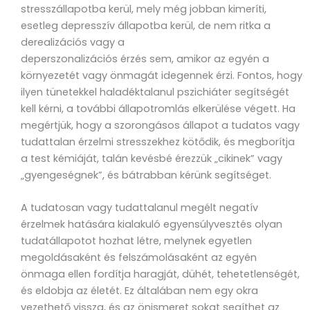
stresszállapotba kerül, mely még jobban kimeríti,
esetleg depresszív állapotba kerül, de nem ritka a
derealizációs vagy a
deperszonalizációs érzés sem, amikor az egyén a
környezetét vagy önmagát idegennek érzi. Fontos, hogy
ilyen tünetekkel haladéktalanul pszichiáter segítségét
kell kérni, a további állapotromlás elkerülése végett. Ha
megértjük, hogy a szorongásos állapot a tudatos vagy
tudattalan érzelmi stresszekhez kötődik, és megborítja
a test kémiáját, talán kevésbé érezzük „cikinek” vagy
„gyengeségnek”, és bátrabban kérünk segítséget.
A tudatosan vagy tudattalanul megélt negatív
érzelmek hatására kialakuló egyensúlyvesztés olyan
tudatállapotot hozhat létre, melynek egyetlen
megoldásaként és felszámolásaként az egyén
önmaga ellen fordítja haragját, dühét, tehetetlenségét,
és eldobja az életét. Ez általában nem egy okra
vezethető vissza, és az önismeret sokat segíthet az