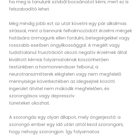
ha meg is tanulunk szívből bocsánatot kérni, mert ez is
felszabadító lehet.
Még mindig jobb ezt az utat követni egy pár alkalmas
sírással, mint a bennünk felhalmozódott érzelmi mérgek
hatására önmagunk ellen fordulni, betegségekkel vagy
rosszabb esetben öngyilkossággal. A megélt vagy
tudattalanul frusztrációt okozó negatív érzelmek által
kiváltott kémiai folyamatoknak köszönhetően
testünkben a hormonrendszer felborul, a
neurotranszmitterek elégtelen vagy nem megfelelő
mennyisége következtében az idegsejtek közötti
ingerület átvitel nem működik megfelelően, és
szorongásos vagy depresszív
tüneteket okozhat.
A szorongás egy olyan állapot, mely öngerjesztő: a
szorongó ember egy idő után attól kezd szorongani,
hogy nehogy szorongjon. Így folyamatos