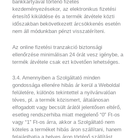
bankkártyával történő fizetés
kezdeményezésekor, az elektronikus fizetési
értesítő kiküldése és a termék átvétele közti
időszakban bekövetkezett árcsökkenés esetén
nem áll módunkban pénzt visszatéríteni.
Az online fizetési tranzakció biztonsági
ellenőrzése minimálisan 24 órát vesz igénybe, a
termék átvétele csak ezt követően lehetséges.
3.4. Amennyiben a Szolgáltató minden
gondossága ellenére hibás ár kerül a Weboldal
felületére, különös tekintettel a nyilvánvalóan
téves, pl. a termék közismert, általánosan
elfogadott vagy becsült árától jelentősen eltérő,
esetleg rendszerhiba miatt megjelenő “0” Ft-os
vagy “1” Ft-os árra, akkor a Szolgáltató nem
köteles a terméket hibás áron szállítani, hanem
felajánlhatja a helyes áron történő szállítást,