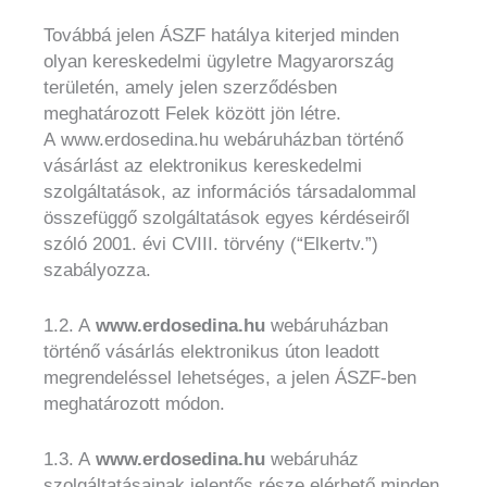
Továbbá jelen ÁSZF hatálya kiterjed minden
olyan kereskedelmi ügyletre Magyarország
területén, amely jelen szerződésben
meghatározott Felek között jön létre.
A www.erdosedina.hu webáruházban történő
vásárlást az elektronikus kereskedelmi
szolgáltatások, az információs társadalommal
összefüggő szolgáltatások egyes kérdéseiről
szóló 2001. évi CVIII. törvény (“Elkertv.”)
szabályozza.
1.2. A
www.erdosedina.hu
webáruházban
történő vásárlás elektronikus úton leadott
megrendeléssel lehetséges, a jelen ÁSZF-ben
meghatározott módon.
1.3. A
www.erdosedina.hu
webáruház
szolgáltatásainak jelentős része elérhető minden