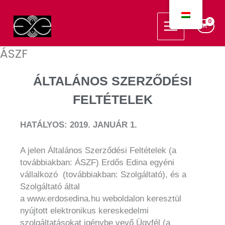
Skip
Main
to
Menu
content
ÁSZF
ÁLTALÁNOS SZERZŐDÉSI
FELTÉTELEK
HATÁLYOS: 2019. JANUÁR 1.
A jelen Általános Szerződési Feltételek (a
továbbiakban: ÁSZF) Erdős Edina egyéni
vállalkozó (továbbiakban: Szolgáltató), és a
Szolgáltató által
a www.erdosedina.hu
weboldalon keresztül
nyújtott elektronikus kereskedelmi
szolgáltatásokat igénybe vevő Ügyfél (a