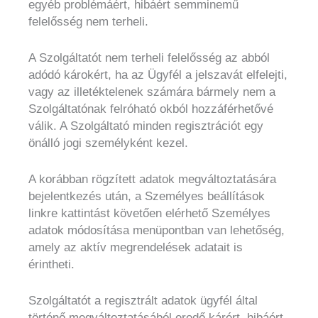
egyéb problémáért, hibáért semminemű
felelősség nem terheli.
A Szolgáltatót nem terheli felelősség az abból
adódó károkért, ha az Ügyfél a jelszavát elfelejti,
vagy az illetéktelenek számára bármely nem a
Szolgáltatónak felróható okból hozzáférhetővé
válik. A Szolgáltató minden regisztrációt egy
önálló jogi személyként kezel.
A korábban rögzített adatok megváltoztatására
bejelentkezés után, a Személyes beállítások
linkre kattintást követően elérhető Személyes
adatok módosítása menüpontban van lehetőség,
amely az aktív megrendelések adatait is
érintheti.
Szolgáltatót a regisztrált adatok ügyfél által
történő megváltoztatásából eredő kárért, hibáért