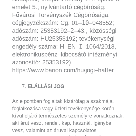
emelet 5.; nyilvántartó cégbíróság:
ő
F
városi Törvé
nyszék Cégbírósága;
10
cégjegyzékszám:
Cg. 01
–
–
048552;
2
adószám: 25353192
–
–
43., közösségi
adószám: HU25353192;
tevékenységi
I
engedély
száma:
H
–
EN
–
–
1064/2013,
elektronikuspénz
–
kibocsátó
intézményi
azonosító: 25353192)
https://www.barion.com/hu/jogi
–
hatter
ELÁLLÁSI JOG
Az e pontban foglaltak kizárólag a szakmája,
foglalkozása vagy üzleti tevékenysége körén
kívül eljáró természetes személyre vonatkoznak,
aki árut vesz, rendel, kap, használ, igénybe
vesz, valamint az áruval kapcsolatos