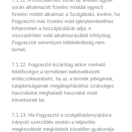
7.1.11. A visszatérítés során az eredeti ügylet
során alkalmazott fizetési móddal egyező
fizetési módot alkalmaz a Szolgáltató, kivéve, ha
Fogyasztó más fizetési mód igénybevételéhez
kifejezetten a hozzájárulását adja; e
visszatérítési mód alkalmazásából kifolyólag
Fogyasztót semmilyen többletköltség nem
terheli.
7.1.12. Fogyasztó kizárólag akkor vonható
felelősségre a termékben bekövetkezett
értékcsökkenésért, ha az a termék jellegének,
tulajdonságainak megállapításához szükséges
használatot meghaladó használat miatt
következett be.
7.1.13. Ha Fogyasztó a szolgáltatásnyújtásra
irányuló szerződés esetén a teljesítés
megkezdését megkötését követően gyakorolja