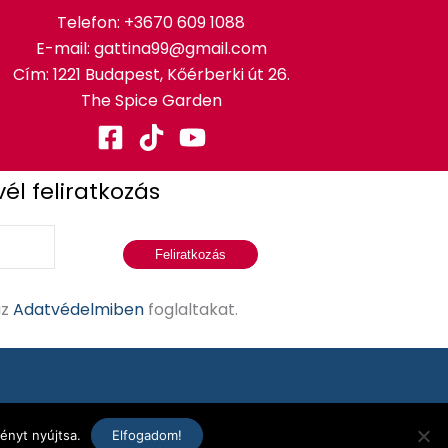
Telefon:
+3670 609 1088
E-mail: gattina99@gmail.com
Cím: 1221 Budapest, Kőérberki út 26.
The Spice Garden
vél feliratkozás
Feliratkozás
az
Adatvédelmiben
foglaltakat.
ényt nyújtsa.
Elfogadom!