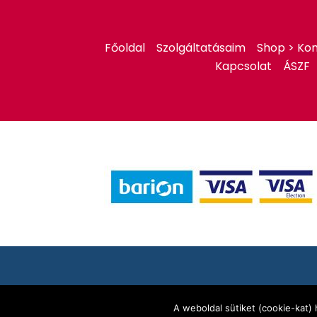
Főoldal
Szolgáltatásaim
Shop > Kon
Kapcsolat
ÁSZF
A weboldal sütiket (cookie-kat)