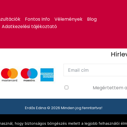
zultációk
Fontos Info
Vélemények
Blog
Adatkezelési tájékoztató
Hírle
Megértettem 
Erdős Edina © 2026 Minden jog fenntartva!
 használ, hogy biztonságos böngészés mellett a legjobb felhasználói élm