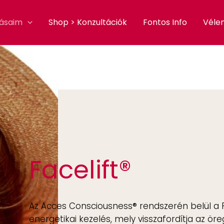
tásaim
Shop > Konzultációk
Fontos Info
Véle
Facelift®
Az Acces Consciousness® rendszerén belül a F
energetikai kezelés, mely visszafordítja az öreg