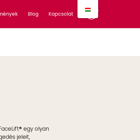
mények
Blog
Kapcsolat
aceLift® egy olyan
edés jeleit,