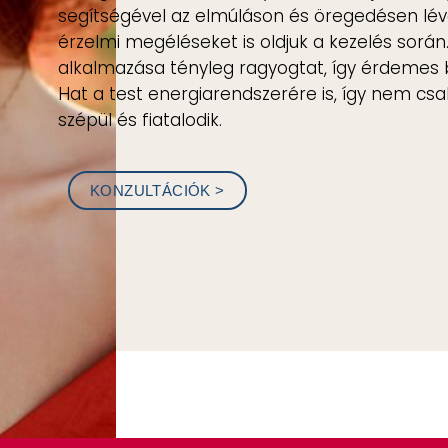
segítségével az elmúláson és öregedésen lévő
érzelmi megéléseket is oldjuk a kezelés során
alkalmazása tényleg ragyogtat, így érdemes 
Hat a test energiarendszerére is, így nem csa
szépül és fiatalodik.
KONZULTÁCIÓK >