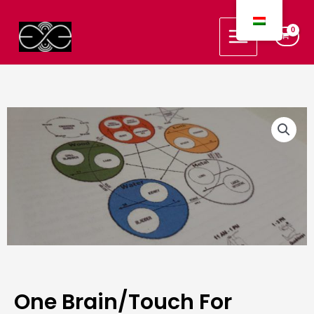
Skip
Main
to
Menu
content
One Brain/Touch For