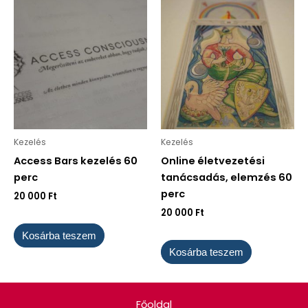
Kezelés
Kezelés
Access Bars kezelés 60
Online életvezetési
perc
tanácsadás, elemzés 60
perc
20 000
Ft
20 000
Ft
Kosárba teszem
Kosárba teszem
Főoldal