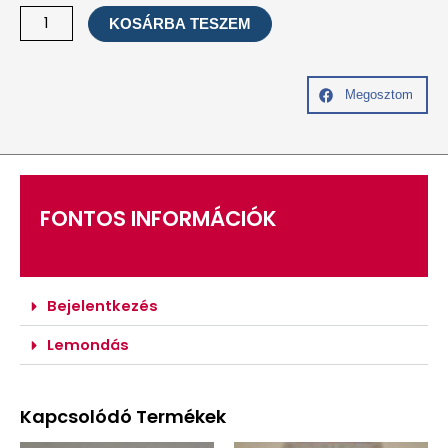
One
KOSÁRBA TESZEM
Brain/Touch
for
Health/Brain
Megosztom
Gym
kineziológiai
kezelés
60
perc
FONTOS INFORMÁCIÓK
mennyiség
Bejelentkezés
Lemondás
Kapcsolódó Termékek