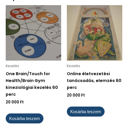
Kezelés
Kezelés
One Brain/Touch for
Online életvezetési
Health/Brain Gym
tanácsadás, elemzés 60
kineziológiai kezelés 60
perc
perc
20 000
Ft
20 000
Ft
Kosárba teszem
Kosárba teszem