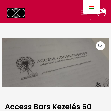
Skip
Main
to
Menu
content
Access Bars Kezelés 60