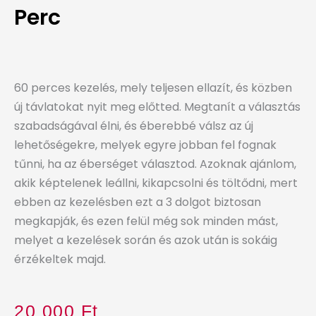
Perc
60 perces kezelés, mely teljesen ellazít, és közben
új távlatokat nyit meg előtted. Megtanít a választás
szabadságával élni, és éberebbé válsz az új
lehetőségekre, melyek egyre jobban fel fognak
tűnni, ha az éberséget választod. Azoknak ajánlom,
akik képtelenek leállni, kikapcsolni és töltődni, mert
ebben az kezelésben ezt a 3 dolgot biztosan
megkapják, és ezen felül még sok minden mást,
melyet a kezelések során és azok után is sokáig
érzékeltek majd.
20 000
Ft