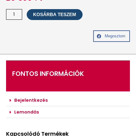
Access
KOSÁRBA TESZEM
Bars
kezelés
60
Megosztom
perc
mennyiség
FONTOS INFORMÁCIÓK
Bejelentkezés
Lemondás
Kapcsolódó Termékek