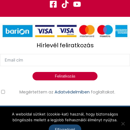
Hírlevél feliratkozás
Feliratkozás
Megértettem az
Adatvédelmiben
foglaltakat.
A weboldal sütiket (cookie-kat) használ, hogy biztonságos
Erdős Edina © 2026 Minden jog fenntartva!
böngészés mellett a legjobb felhasználói élményt nyújtsa.
Elfogadom!