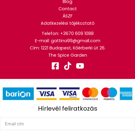
Blog
Contact
ÁSZF
Adatkezelési tájékoztató
Telefon:
+3670 609 1088
E-mail: gattina99@gmail.com
Cím: 1221 Budapest, Kőérberki út 26.
The Spice Garden
Hírlevél feliratkozás