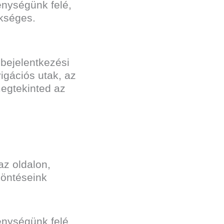
enységünk felé,
ükséges.
 bejelentkezési
igációs utak, az
megtekinted az
az oldalon,
döntéseink
enységünk felé,