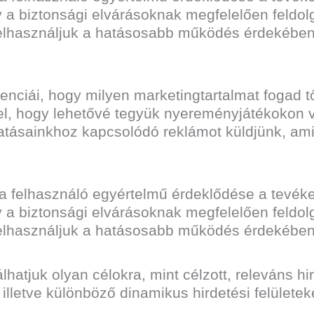
y a biztonsági elvárásoknak megfelelően feldo
 felhasználjuk a hatásosabb működés érdekében
enciái, hogy milyen marketingtartalmat fogad t
el, hogy lehetővé tegyük nyereményjátékokon va
tásainkhoz kapcsolódó reklámot küldjünk, ami
 a felhasználó egyértelmű érdeklődése a tevék
y a biztonsági elvárásoknak megfelelően feldo
 felhasználjuk a hatásosabb működés érdekében
lhatjuk olyan célokra, mint célzott, releváns h
lletve különböző dinamikus hirdetési felületek