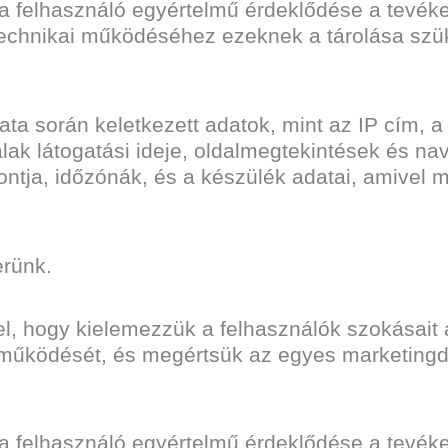
 a felhasználó egyértelmű érdeklődése a tevék
 technikai működéséhez ezeknek a tárolása sz
ta során keletkezett adatok, mint az IP cím, a
ak látogatási ideje, oldalmegtekintések és nav
ntja, időzónák, és a készülék adatai, amivel 
erünk.
el, hogy kielemezzük a felhasználók szokásait 
 működését, és megértsük az egyes marketing
 a felhasználó egyértelmű érdeklődése a tevék