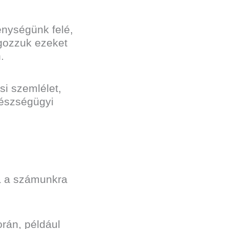
enységünk felé,
lgozzuk ezeket
.
si szemlélet,
gészségügyi
ja a számunkra
rán, például