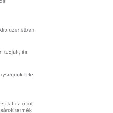
tos
édia üzenetben,
i tudjuk, és
nységünk felé,
csolatos, mint
ásárolt termék