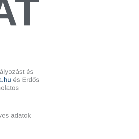
AT
ályozást és
a.hu
és Erdős
solatos
lyes adatok