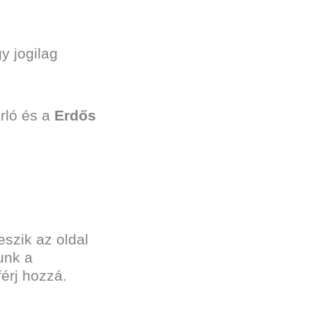
y jogilag
árló és a
Erdős
szik az oldal
unk a
érj hozzá.