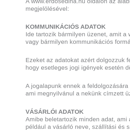
A www.erdosedina.hu oldalon az alább
megjelölésével:
KOMMUNIKÁCIÓS ADATOK
Ide tartozik bármilyen üzenet, amit 
vagy bármilyen kommunikációs formáb
Ezeket az adatokat azért dolgozzuk fel
hogy esetleges jogi igények esetén d
A jogalapunk ennek a feldolgozására 
ami megnyilvánul a nekünk címzett 
VÁSÁRLÓI ADATOK
Amibe beletartozik minden adat, ami 
például a vásárló neve, szállítási és