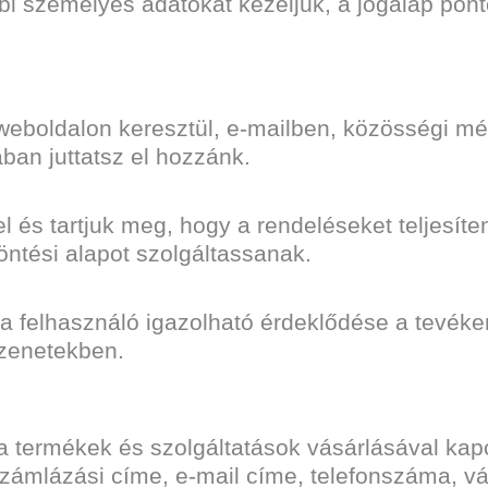
i személyes adatokat kezeljük, a jogalap pon
a weboldalon keresztül, e-mailben, közösségi m
an juttatsz el hozzánk.
 és tartjuk meg, hogy a rendeléseket teljesíten
öntési alapot szolgáltassanak.
a felhasználó igazolható érdeklődése a tevéke
üzenetekben.
a termékek és szolgáltatások vásárlásával kap
 számlázási címe, e-mail címe, telefonszáma, v