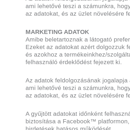
ami lehetővé teszi a számunkra, hog
az adatokat, és az üzlet növelésére
MARKETING ADATOK
Amibe beletartoznak a látogató prefer
Ezeket az adatokat azért dolgozzuk f
és azokhoz a termékeinkhez/szolgálta
felhasználó érdeklődést fejezett ki.
Az adatok feldolgozásának jogalapja
ami lehetővé teszi a számunkra, hog
az adatokat, és az üzlet növelésére
A gyűjtött adatokat időnként felhaszná
biztosítása a Facebook™ platformon, i
hirdetések hatásos működését.