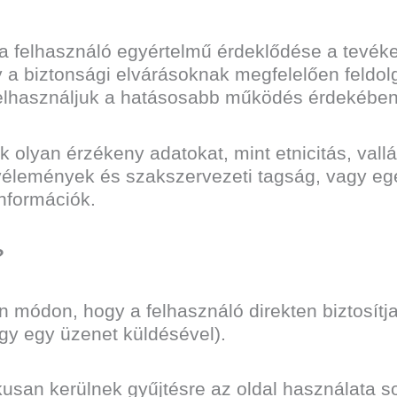
 a felhasználó egyértelmű érdeklődése a tevék
y a biztonsági elvárásoknak megfelelően feldo
 felhasználjuk a hatásosabb működés érdekében
olyan érzékeny adatokat, mint etnicitás, vallá
ai vélemények és szakszervezeti tagság, vagy e
információk.
?
n módon, hogy a felhasználó direkten biztosít
agy egy üzenet küldésével).
san kerülnek gyűjtésre az oldal használata so