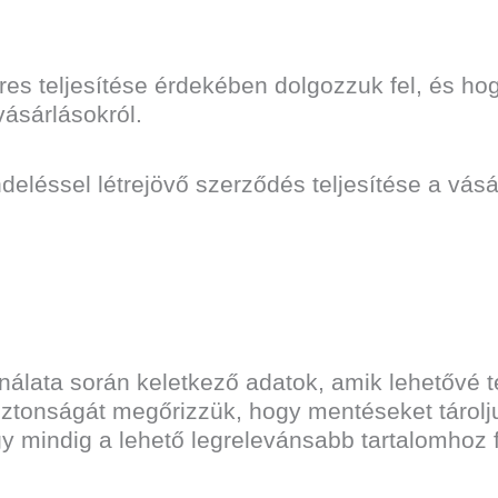
es teljesítése érdekében dolgozzuk fel, és hog
vásárlásokról.
deléssel létrejövő szerződés teljesítése a vás
álata során keletkező adatok, amik lehetővé te
iztonságát megőrizzük, hogy mentéseket tárolj
y mindig a lehető legrelevánsabb tartalomhoz f