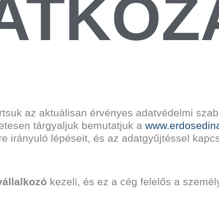
ATKOZ
tsuk az aktuálisan érvényes adatvédelmi szab
letesen tárgyaljuk bemutatjuk a
www.erdosedin
e irányuló lépéseit, és az adatgyűjtéssel kapc
állalkozó
kezeli, és ez a cég felelős a szemé