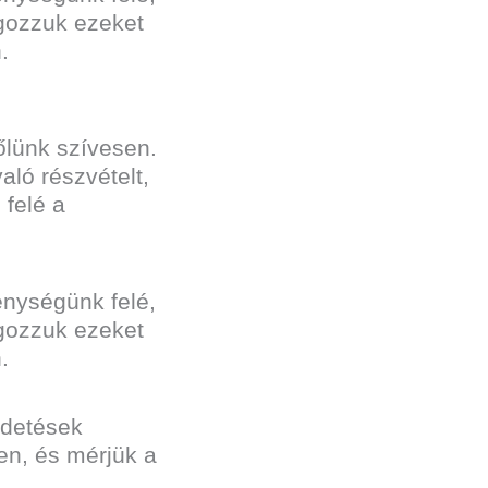
lgozzuk ezeket
.
őlünk szívesen.
ló részvételt,
 felé a
enységünk felé,
lgozzuk ezeket
.
irdetések
en, és mérjük a