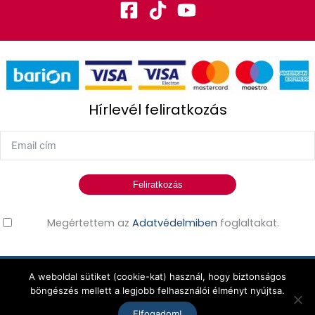
Hírlevél feliratkozás
Feliratkozás
Megértettem az
Adatvédelmiben
foglaltakat.
A weboldal sütiket (cookie-kat) használ, hogy biztonságos
Erdős Edina © 2026 Minden jog fenntartva!
böngészés mellett a legjobb felhasználói élményt nyújtsa.
Elfogadom!