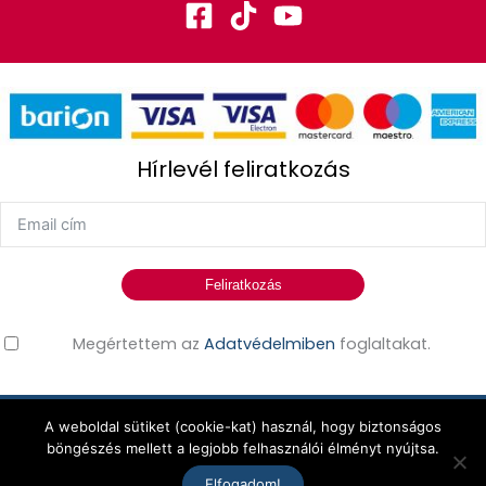
Hírlevél feliratkozás
Feliratkozás
Megértettem az
Adatvédelmiben
foglaltakat.
A weboldal sütiket (cookie-kat) használ, hogy biztonságos
Erdős Edina © 2026 Minden jog fenntartva!
böngészés mellett a legjobb felhasználói élményt nyújtsa.
Elfogadom!